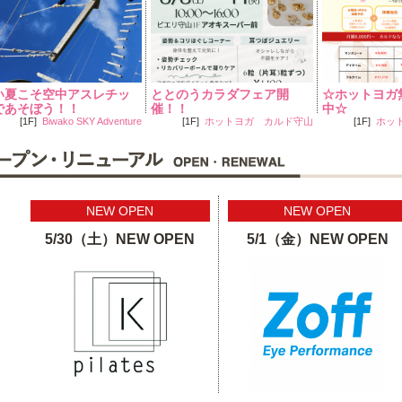
い夏こそ空中アスレチッ
ととのうカラダフェア開
☆ホットヨガ
であそぼう！！
催！！
中☆
[1F]
Biwako SKY Adventure
[1F]
ホットヨガ カルド守山
[1F]
ホッ
NEW OPEN
NEW OPEN
5/30（土）NEW OPEN
5/1（金）NEW OPEN