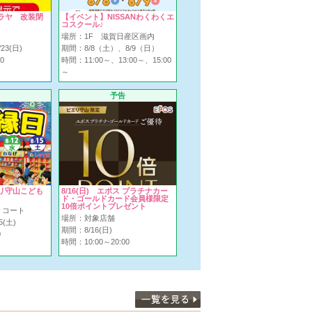
ラヤ 改装閉
【イベント】NISSANわくわくエ
コスクール♪
ヤ
場所：1F 滋賀日産区画内
23(日)
期間：8/8（土）、8/9（日）
0
時間：11:00～、13:00～、15:00
～
予告
リ守山こども
8/16(日) エポス プラチナカー
ド・ゴールドカード会員様限定
10倍ポイントプレゼント
リコート
場所：対象店舗
5(土)
期間：8/16(日)
0
時間：10:00～20:00