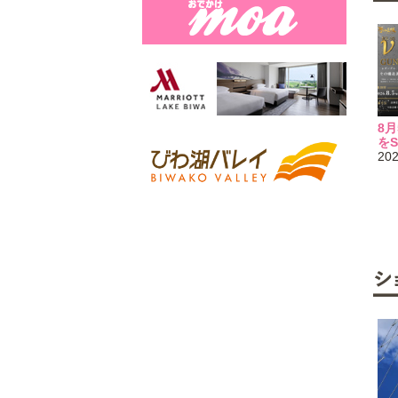
ップ】
バレエ発表会用アレンジメ
【滋賀日産】ウォークイン
8
の販売
ント
へＧＯ！キャンペーン開
をS
2026.8.7
催！
202
[1F]
お花とバルーンのお店
2026.8.7
Hanaemon
ョップ
[1F]
NISSAN [滋賀日産]