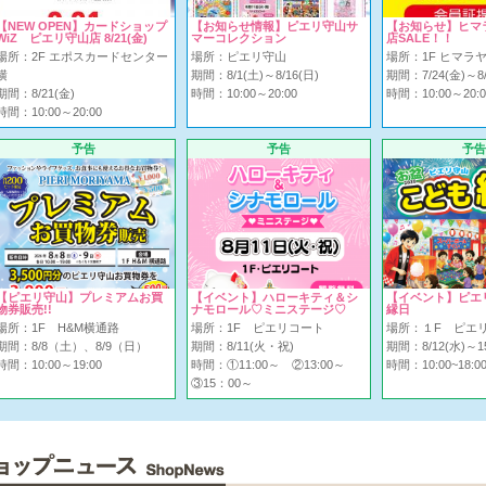
【NEW OPEN】カードショップ
【お知らせ情報】ピエリ守山サ
【お知らせ】ヒマ
WiZ ピエリ守山店 8/21(金)
マーコレクション
店SALE！！
場所：2F エポスカードセンター
場所：ピエリ守山
場所：1F ヒマラ
横
期間：8/1(土)～8/16(日)
期間：7/24(金)～8/
期間：8/21(金)
時間：10:00～20:00
時間：10:00～20:0
時間：10:00～20:00
予告
予告
予告
【ピエリ守山】プレミアムお買
【イベント】ハローキティ＆シ
【イベント】ピエ
物券販売!!
ナモロール♡ミニステージ♡
縁日
場所：1F H&M横通路
場所：1F ピエリコート
場所：１F ピエ
期間：8/8（土）、8/9（日）
期間：8/11(火・祝)
期間：8/12(水)～1
時間：10:00～19:00
時間：①11:00～ ②13:00～
時間：10:00~18:0
③15：00～