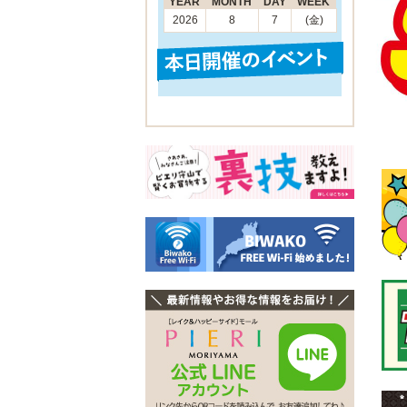
YEAR
MONTH
DAY
WEEK
2026
8
7
(金)