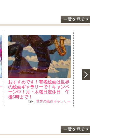
おすすめです！有名絵画は世界
暑い日には、さっぱりアイスコ
ー
の絵画ギャラリーで！キャンペ
ーヒーがオススメ！
ーン中！月・木曜日定休日 午
[1F]
COCOMARTピエリ守山店
後6時まで！
[2F]
世界の絵画ギャラリー