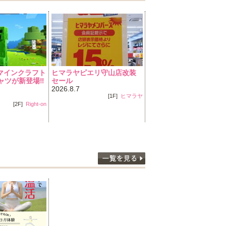
】マインクラフト
ヒマラヤピエリ守山店改装
8/7(金）の空き状況お
ツが新登場‼️
セール
♪
2026.8.7
2026.8.7
[1F]
ヒマラヤ
[1F]
CASA C
[2F]
Right-on