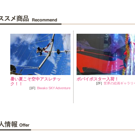
ー
暑い夏こそ空中アスレチッ
ポパイポスター入荷！
シ
ク！！
[2F]
世界の絵画ギャラリ
無
[1F]
Biwako SKY Adventure
リー