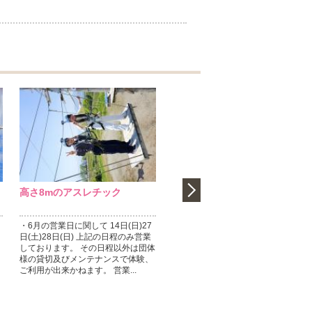
高さ8mのアスレチック
アスレチックで大冒険!！わく
わくが君を待っている！
・6月の営業日に関して 14日(日)27
ＧＷはびわこスカイアドベンチャー
日(土)28日(日) 上記の日程のみ営業
で わくわくドキドキの体験をしませ
しております。 その日程以外は団体
んか！？ 体験を通して、チャレンジ
り
様の貸切及びメンテナンスで体験、
する事の楽しさや 嬉しさを感じまし
ご利用が出来かねます。 営業...
ょう！ 当日も空きがあればご案...