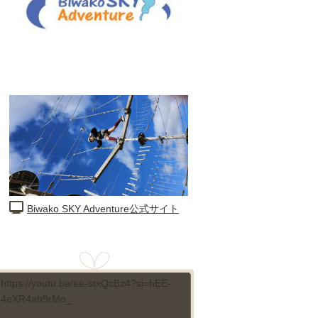
Biwako SKY Adventure公式サイト
https://youtu.be/ee-stxQcBz4?si=hEE-
4eXR4ah9rMo_