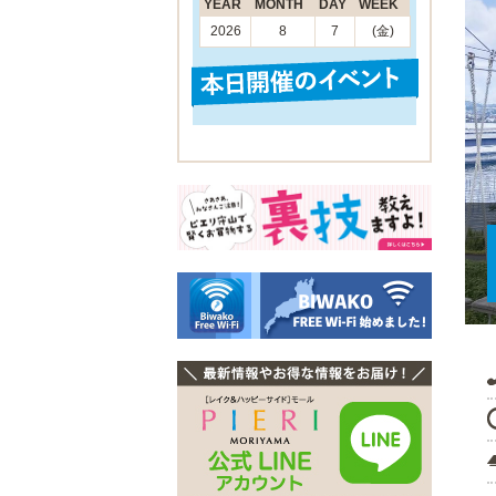
YEAR
MONTH
DAY
WEEK
2026
8
7
(金)