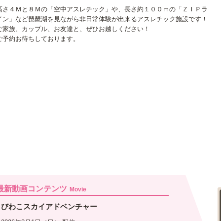
高さ４Ｍと８Ｍの「空中アスレチック」や、長さ約１００ｍの「ＺＩＰラ
イン」など琵琶湖を見ながら非日常体験が出来るアスレチック施設です！
ご家族、カップル、お友達と、ぜひお越しください！
ご予約お待ちしております。
最新動画コンテンツ
Movie
びわこスカイアドベンチャー