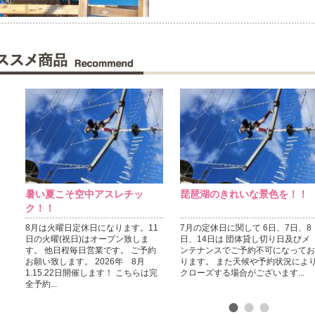
暑い夏こそ空中アスレチッ
琵琶湖のきれいな景色を！！
ク！！
8月は火曜日定休日になります。11
7月の定休日に関して 6日、7日、8
日の火曜(祝日)はオープン致しま
日、14日は 団体貸し切り日及びメ
す。 他日程毎日営業です。 ご予約
ンテナンスでご予約不可になってお
お願い致します。 2026年 8月
ります。 また天候や予約状況によ
1.15.22日開催します！ こちらは完
クローズする場合がございます...
全予約...
●
●
●