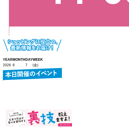
YEAR
MONTH
DAY
WEEK
2026
8
7
(金)