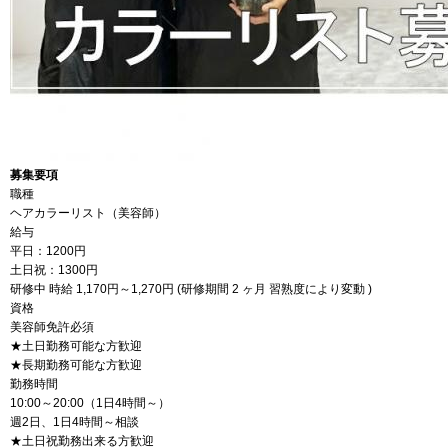
募集要項
職種
ヘアカラーリスト（美容師）
給与
平日：1200円
土日祝：1300円
研修中 時給 1,170円～1,270円 (研修期間 2 ヶ月 習熟度により変動 )
資格
美容師免許必須
★土日勤務可能な方歓迎
★長期勤務可能な方歓迎
勤務時間
10:00～20:00（1日4時間～）
週2日、1日4時間～相談
★土日祝勤務出来る方歓迎