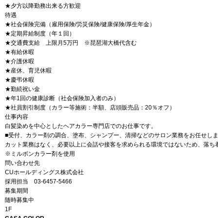
★夕方以降勤務出来る方歓迎
待遇
★社会保険完備（雇用保険/労災保険/健康保険/厚生年金）
★定期昇給制度（年１回）
★交通費支給 上限月5万円 ※琵琶湖大橋代含む
★有給休暇
★介護休暇
★産休、育児休暇
★慶弔休暇
★勤続祝い金
★年1回の健康診断（社会保険加入者のみ）
★社員割引制度（カラー等施術：半額、店頭販売品：20％オフ）
仕事内容
白髪染めを中心としたヘアカラー専門店でのお仕事です。
■受付、カラー剤の調合、塗布、シャンプー、清掃などのサロン業務をお任せし
カット業務はなく、必要以上に会話や接客を求められる環境ではないため、落ち
※ミルボンカラー剤を使用
問い合わせ先
CUホールディングス株式会社
採用担当 03-6457-5466
募集期間
随時募集中
1F