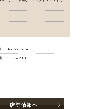
お伺いして、最適なコンタクトレンズをお
号
077-558-5757
間
10:00～20:00