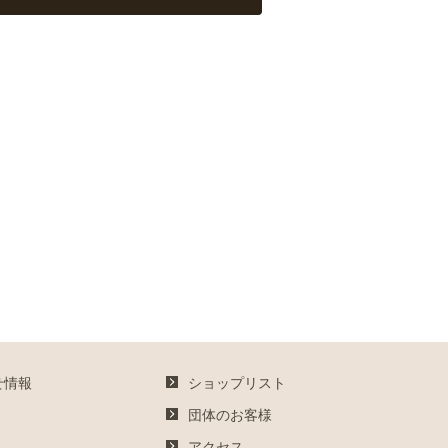
せ情報
ショップリスト
団体のお客様
アクセス