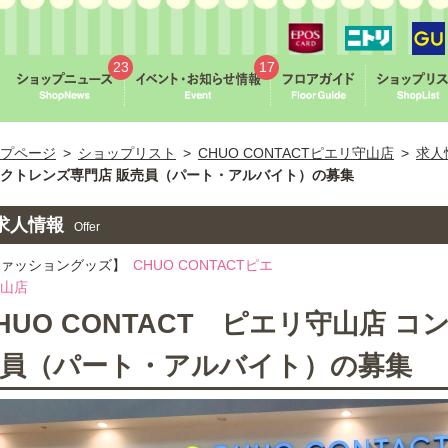
23
17
プページ
>
ショップリスト
>
CHUO CONTACTピエリ守山店
>
求人
クトレンズ専門店 販売員（パート・アルバイト）の募集
求人情報
Offer
ファッショングッズ】
CHUO CONTACTピエ
山店
HUO CONTACT ピエリ守山店 
員（パート・アルバイト）の募集