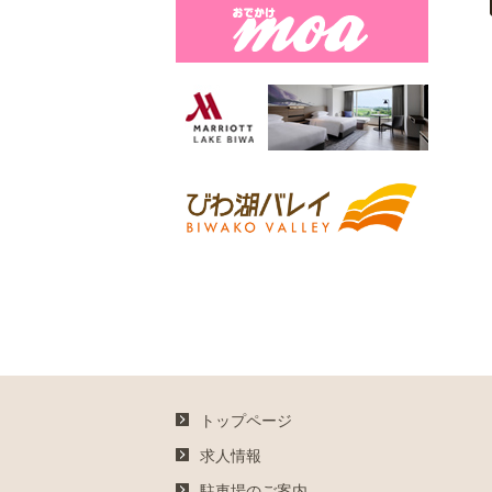
トップページ
求人情報
駐車場のご案内