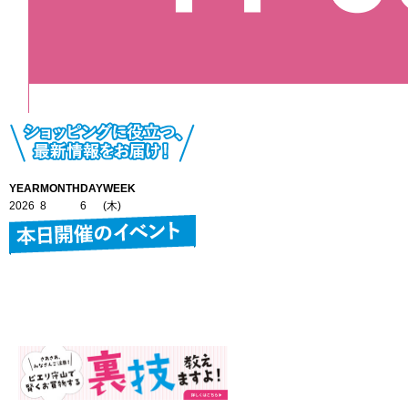
YEAR
MONTH
DAY
WEEK
2026
8
6
(木)