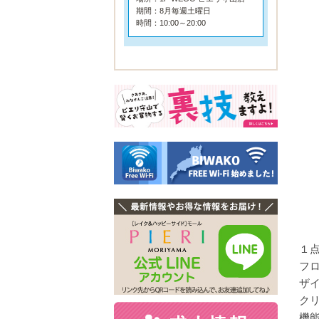
期間：8月毎週土曜日
時間：10:00～20:00
１点
フ
ザ
ク
機