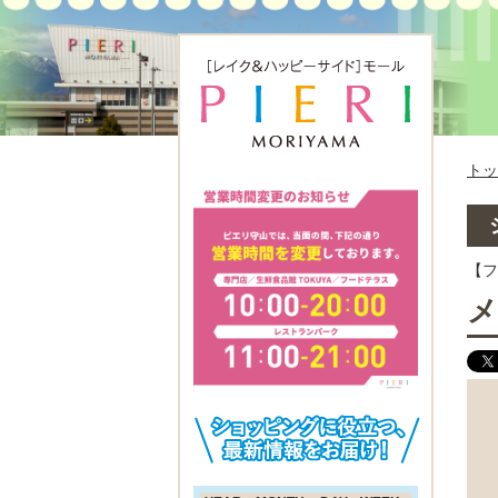
トッ
【
メ