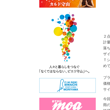
２点
計
落
ザ
Ｔ
め
ブラ
価格
サ
今
雨