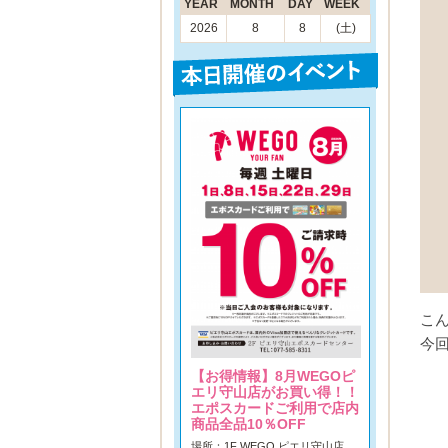
YEAR
MONTH
DAY
WEEK
2026
8
8
(土)
こん
今
【お得情報】8月WEGOピ
エリ守山店がお買い得！！
エポスカードご利用で店内
商品全品10％OFF
場所：1F WEGO ピエリ守山店