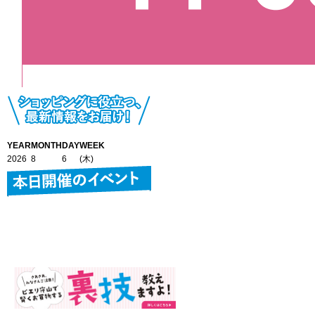
YEAR
MONTH
DAY
WEEK
2026
8
6
(木)