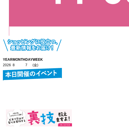
YEAR
MONTH
DAY
WEEK
2026
8
7
(金)