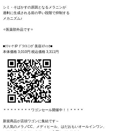
シミ・そばかすの原因となるメラニンが
過剰に生成される前の早い段階で抑制する
メカニズム♪
✧医薬部外品です✧
■ｿﾌｨｰﾅ IP ﾌﾞﾗｲﾄﾆﾝｸﾞ美容ｽﾃｨｯｸ■
本体価格 3,010円 税込価格 3,311円
＊＊＊＊＊＊＊＊ワゴンセール開催中！！＊＊＊＊
新規商品が店頭ワゴンに集結です～
大人気のメラノCC、メディヒール、はだおもいオールインワン、