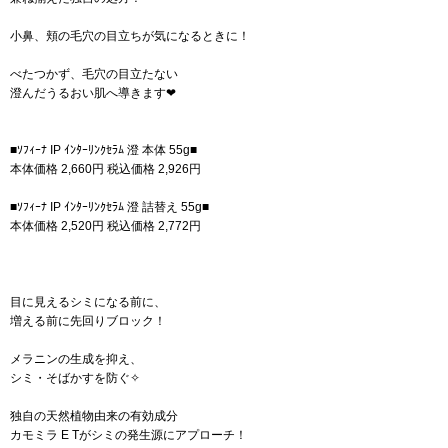
小鼻、頬の毛穴の目立ちが気になるときに！
べたつかず、毛穴の目立たない
澄んだうるおい肌へ導きます❤
■ｿﾌｨｰﾅ IP ｲﾝﾀｰﾘﾝｸｾﾗﾑ 澄 本体 55g■
本体価格 2,660円 税込価格 2,926円
■ｿﾌｨｰﾅ IP ｲﾝﾀｰﾘﾝｸｾﾗﾑ 澄 詰替え 55g■
本体価格 2,520円 税込価格 2,772円
目に見えるシミになる前に、
増える前に先回りブロック！
メラニンの生成を抑え、
シミ・そばかすを防ぐ✧
独自の天然植物由来の有効成分
カモミラ E Tがシミの発生源にアプローチ！