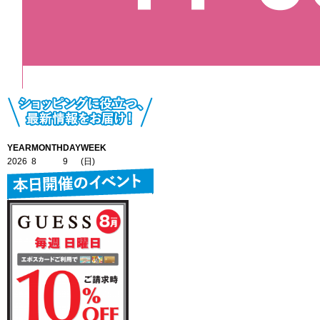
YEAR
MONTH
DAY
WEEK
2026
8
9
(日)