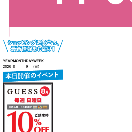
YEAR
MONTH
DAY
WEEK
2026
8
9
(日)