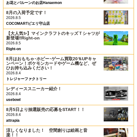
お花とバルーンのお店Hanaemon
8月の入荷予定です！
2026.8.5
COCOMARTピエリ守山店
【大人気✨️】マインクラフトのキッズＴシャツが
新登場‼️Right-on
2026.8.5
Right-on
8月はおもちゃ･ホビー･ゲーム買取20％UPキャ
ンペーン！ポケモンカードやゲーム機など、ぜ
ひお持ち込みください！
2026.8.4
トレジャーファクトリー
レディーススニーカー紹介！
2026.8.4
usebowl
8月5日より抽選販売の応募をSTART！！
2026.8.4
attrapia
涼しくなりました！ 空間創りは絵画と音
楽！！