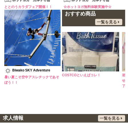
ホットヨガ カルド守山
ホットヨガ カルド守山
ととのうカラダフェア開催！！
☆ホットヨガ無料体験実施中☆
おすすめ商品
一覧を見る
Biwako SKY Adventure
ヒ
COSTCOといえばコレ！
岩崎ちひろ ポスター入荷！お待た
暑い夏こそ空中アスレチックであそ
せいたしました。なくなり次第終
ぼう！！
了。
求人情報
一覧を見る