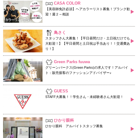
CASA COLOR
【美容師免許必須】ヘアカラーリスト募集！ブランク歓
▶
迎！週２～相談
鳥さく
スタッフさん大募集！【平日昼間だけ・土日祝だけでも
▶
大歓迎！】【平日昼間と土日祝は手当あり！！交通費あ
り！】
Green Parks fuuwa
グリーンパークス(Green Parks)の求人です！アルバイ
▶
ト：販売接客のファッションアドバイザー♪
GUESS
STAFF大募集！！学生さん・未経験者さん大歓迎！
▶
ひかり眼科
ひかり眼科 アルバイトスタッフ募集
▶