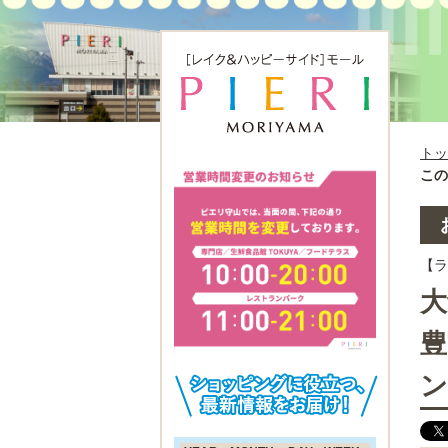
トッ
この
【
大
豊
ン