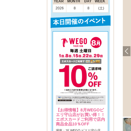
YEAR
MONTH
DAY
WEEK
2026
8
8
(土)
【お得情報】8月WEGOピ
エリ守山店がお買い得！！
エポスカードご利用で店内
商品全品10％OFF
場所：1F WEGO ピエリ守山店