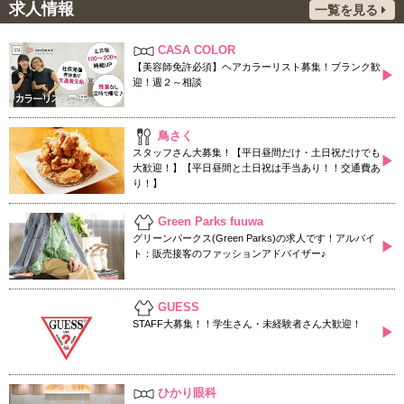
求人情報
一覧を見る
CASA COLOR
【美容師免許必須】ヘアカラーリスト募集！ブランク歓
▶
迎！週２～相談
鳥さく
スタッフさん大募集！【平日昼間だけ・土日祝だけでも
▶
大歓迎！】【平日昼間と土日祝は手当あり！！交通費あ
り！】
Green Parks fuuwa
グリーンパークス(Green Parks)の求人です！アルバイ
▶
ト：販売接客のファッションアドバイザー♪
GUESS
STAFF大募集！！学生さん・未経験者さん大歓迎！
▶
ひかり眼科