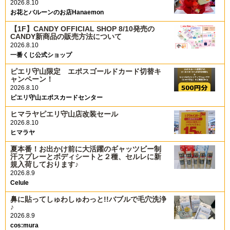
2026.8.10
お花とバルーンのお店Hanaemon
【1F】CANDY OFFICIAL SHOP 8/10発売の
CANDY新商品の販売方法について
2026.8.10
一番くじ公式ショップ
ピエリ守山限定 エポスゴールドカード切替キ
ャンペーン！
2026.8.10
ピエリ守山エポスカードセンター
ヒマラヤピエリ守山店改装セール
2026.8.10
ヒマラヤ
夏本番！お出かけ前に大活躍のギャッツビー制
汗スプレーとボディシートと２種、セルレに新
規入荷しております♪
2026.8.9
Celule
鼻に貼ってしゅわしゅわっと!!バブルで毛穴洗浄
♪
2026.8.9
cos:mura