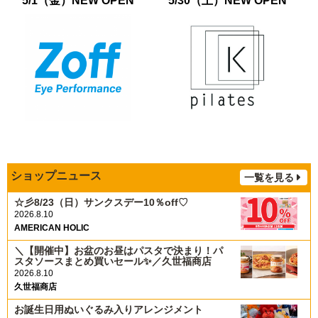
5/1（金）NEW OPEN
5/30（土）NEW OPEN
ショップニュース
一覧を見る
☆彡8/23（日）サンクスデー10％off♡
2026.8.10
AMERICAN HOLIC
＼【開催中】お盆のお昼はパスタで決まり！パ
スタソースまとめ買いセール✨／久世福商店
2026.8.10
久世福商店
お誕生日用ぬいぐるみ入りアレンジメント