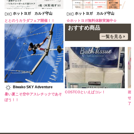
ホットヨガ カルド守山
ホットヨガ カルド守山
ととのうカラダフェア開催！！
☆ホットヨガ無料体験実施中☆
おすすめ商品
一覧を見る
Biwako SKY Adventure
暑い日には、さっぱりアイスコーヒ
COSTCOといえばコレ！
岩
暑い夏こそ空中アスレチックであそ
ーがオススメ！
せ
ぼう！！
了