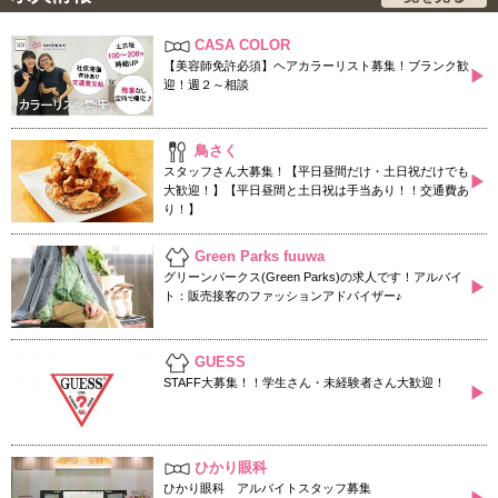
CASA COLOR
【美容師免許必須】ヘアカラーリスト募集！ブランク歓
▶
迎！週２～相談
鳥さく
スタッフさん大募集！【平日昼間だけ・土日祝だけでも
▶
大歓迎！】【平日昼間と土日祝は手当あり！！交通費あ
り！】
Green Parks fuuwa
グリーンパークス(Green Parks)の求人です！アルバイ
▶
ト：販売接客のファッションアドバイザー♪
GUESS
STAFF大募集！！学生さん・未経験者さん大歓迎！
▶
ひかり眼科
ひかり眼科 アルバイトスタッフ募集