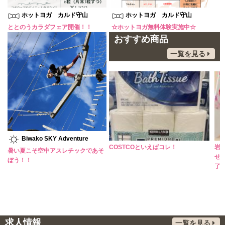
ホットヨガ カルド守山
ホットヨガ カルド守山
ととのうカラダフェア開催！！
☆ホットヨガ無料体験実施中☆
おすすめ商品
一覧を見る
Biwako SKY Adventure
暑い日には、さっぱりアイスコーヒ
COSTCOといえばコレ！
岩
暑い夏こそ空中アスレチックであそ
ーがオススメ！
せ
ぼう！！
了
求人情報
一覧を見る