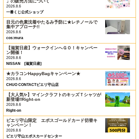
」の販売方法について
2026.8.6
一番くじ公式ショップ
目元の色素沈着やたるみ予防に★レチノールで
集中アプローチ!!
2026.8.6
cos:mura
【滋賀日産】ウォークインへＧＯ！キャンペー
ン開催！
2026.8.6
NISSAN [滋賀日産]
★カラコンHappyBagキャンペーン★
2026.8.6
CHUO CONTACTピエリ守山店
【大人気✨️】マインクラフトのキッズＴシャツが
新登場‼️Right-on
2026.8.6
Right-on
ピエリ守山限定 エポスゴールドカード切替キ
ャンペーン！
2026.8.6
ピエリ守山エポスカードセンター