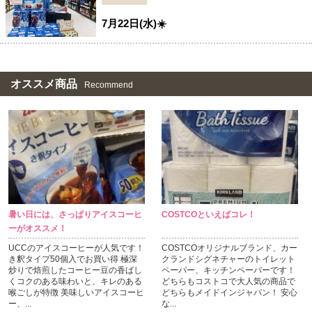
7月22日(水)☀️
オススメ商品
Recommend
暑い日には、さっぱりアイスコーヒ
COSTCOといえばコレ！
ーがオススメ！
UCCのアイスコーヒーが人気です！
COSTCOオリジナルブランド、カー
き釈タイプ50個入でお買い得 極深
クランドシグネチャーのトイレット
炒りで焙煎したコーヒー豆の香ばし
ペーパー、キッチンペーパーです！
くコクのある味わいと、キレのある
どちらもコストコで大人気の商品で
喉ごしが特徴 美味しいアイスコーヒ
どちらもメイドインジャパン！ 安心
ー、...
な...