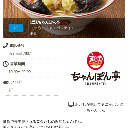
近江ちゃんぽん亭
（オウミチャンポンテイ）
2F
飲食
電話番号
077-558-7907
営業時間
10:00〜20:00
フロア
2F
おだしが効いてるニッポンの
ちゃんぽん
滋賀で長年愛される黄金だしの近江ちゃんぽん。
近江ちゃんぽん亭がピエリ守山に初出店。