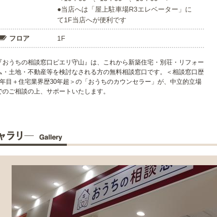
●当店へは「屋上駐車場R3エレベーター」に
て1F当店へが便利です
フロア
1F
『おうちの相談窓口ピエリ守山』は、これから新築住宅・別荘・リフォー
ム・土地・不動産等を検討なされる方の無料相談窓口です。＜相談窓口歴
8年目＋住宅業界歴30年超＞の「おうちのカウンセラー」が、中立的立場
でのご相談の上、サポートいたします。