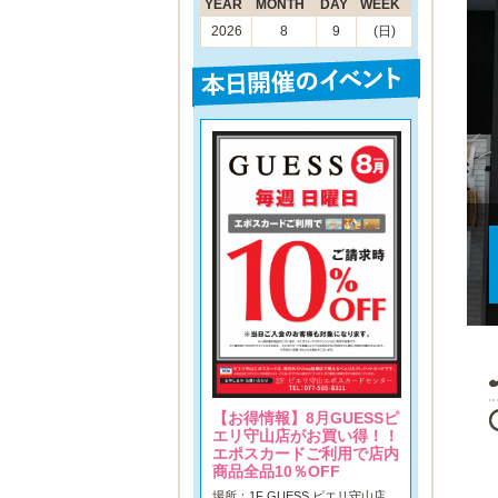
YEAR
MONTH
DAY
WEEK
2026
8
9
(日)
【お得情報】8月GUESSピ
エリ守山店がお買い得！！
エポスカードご利用で店内
商品全品10％OFF
場所：1F GUESS ピエリ守山店