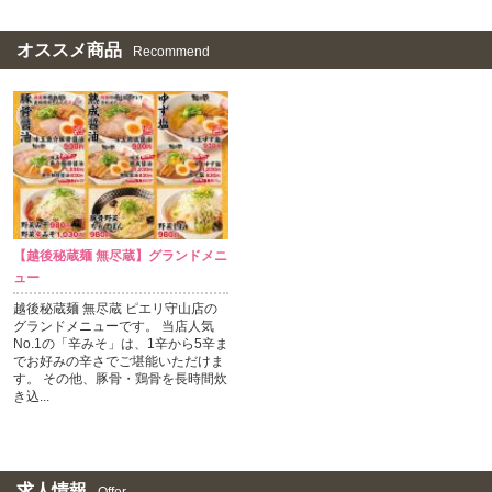
オススメ商品
Recommend
【越後秘蔵麺 無尽蔵】グランドメニ
ュー
越後秘蔵麺 無尽蔵 ピエリ守山店の
グランドメニューです。 当店人気
No.1の「辛みそ」は、1辛から5辛ま
でお好みの辛さでご堪能いただけま
す。 その他、豚骨・鶏骨を長時間炊
き込...
求人情報