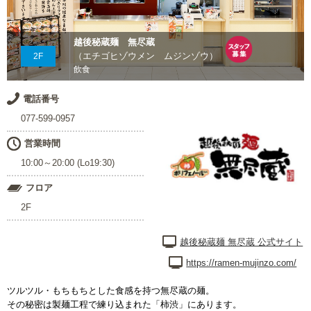
越後秘蔵麺 無尽蔵
（エチゴヒゾウメン ムジンゾウ）
2F
飲食
電話番号
077-599-0957
営業時間
10:00～20:00 (Lo19:30)
フロア
2F
越後秘蔵麺 無尽蔵 公式サイト
https://ramen-mujinzo.com/
ツルツル・もちもちとした食感を持つ無尽蔵の麺。
その秘密は製麺工程で練り込まれた「柿渋」にあります。