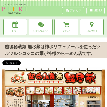
アクセス
MENU
イベント
ショップニュース
ショップ
フロアガイド
越後秘蔵麺 無尽蔵は柿ポリフェノールを使ったツ
ルツルシコシコの麺が特徴のらーめん店です。