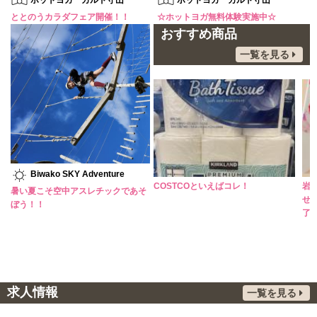
ホットヨガ カルド守山
ホットヨガ カルド守山
ととのうカラダフェア開催！！
☆ホットヨガ無料体験実施中☆
おすすめ商品
一覧を見る
Biwako SKY Adventure
暑い日には、さっぱりアイスコーヒ
COSTCOといえばコレ！
岩
暑い夏こそ空中アスレチックであそ
ーがオススメ！
せ
ぼう！！
了
求人情報
一覧を見る