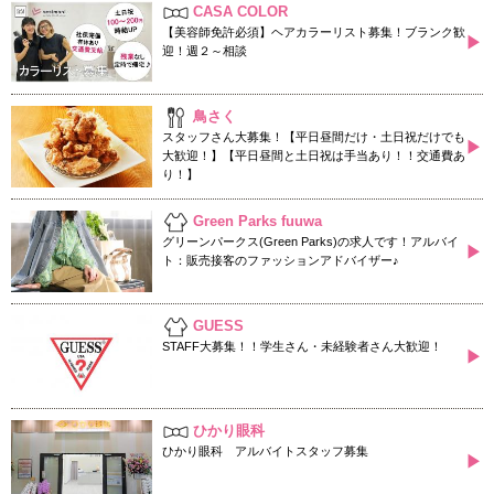
CASA COLOR
【美容師免許必須】ヘアカラーリスト募集！ブランク歓
▶
迎！週２～相談
鳥さく
スタッフさん大募集！【平日昼間だけ・土日祝だけでも
▶
大歓迎！】【平日昼間と土日祝は手当あり！！交通費あ
り！】
Green Parks fuuwa
グリーンパークス(Green Parks)の求人です！アルバイ
▶
ト：販売接客のファッションアドバイザー♪
GUESS
STAFF大募集！！学生さん・未経験者さん大歓迎！
▶
ひかり眼科
ひかり眼科 アルバイトスタッフ募集
▶