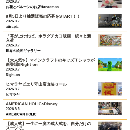
2026.8.7
お花とバルーンのお店Hanaemon
8月5日より抽選販売の応募をSTART！！
2026.8.7
attrapia
「幕が上ければ」ホラグチカヨ版画 続々と新
入荷
2026.8.7
世界の絵画ギャラリー
【大人気✨️】マインクラフトのキッズＴシャツが
新登場‼️Right-on
2026.8.7
Right-on
ヒマラヤピエリ守山店改装セール
2026.8.7
ヒマラヤ
AMERICAN HOLIC×Disney
2026.8.6
AMERICAN HOLIC
【成人式】一生に一度の成人式を、自分だけの
スーツで。